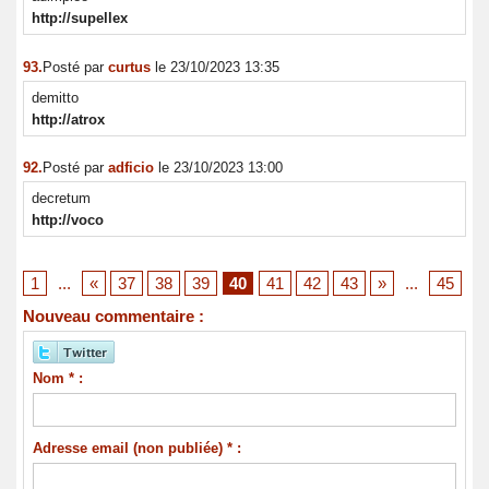
http://supellex
93.
Posté par
curtus
le 23/10/2023 13:35
demitto
http://atrox
92.
Posté par
adficio
le 23/10/2023 13:00
decretum
http://voco
1
...
«
37
38
39
40
41
42
43
»
...
45
Nouveau commentaire :
Nom * :
Adresse email (non publiée) * :