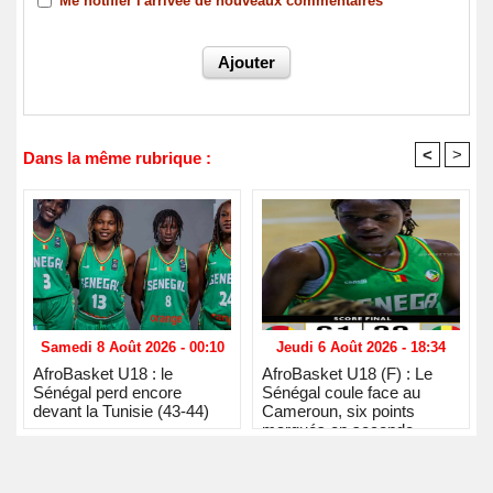
Me notifier l'arrivée de nouveaux commentaires
<
>
Dans la même rubrique :
Samedi 8 Août 2026 - 00:10
Jeudi 6 Août 2026 - 18:34
AfroBasket U18 : le
AfroBasket U18 (F) : Le
Sénégal perd encore
Sénégal coule face au
devant la Tunisie (43-44)
Cameroun, six points
marqués en seconde
période