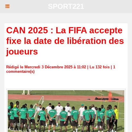
SPORT221
CAN 2025 : La FIFA accepte
fixe la date de libération des
joueurs
Rédigé le Mercredi 3 Décembre 2025 à 11:02 | Lu 132 fois |
1
commentaire(s)