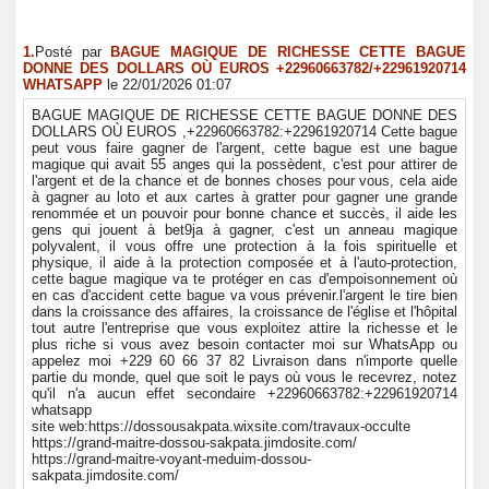
1.
Posté par
BAGUE MAGIQUE DE RICHESSE CETTE BAGUE
DONNE DES DOLLARS OÙ EUROS +22960663782/+22961920714
WHATSAPP
le 22/01/2026 01:07
BAGUE MAGIQUE DE RICHESSE CETTE BAGUE DONNE DES
DOLLARS OÙ EUROS ,+22960663782:+22961920714 Cette bague
peut vous faire gagner de l'argent, cette bague est une bague
magique qui avait 55 anges qui la possèdent, c'est pour attirer de
l'argent et de la chance et de bonnes choses pour vous, cela aide
à gagner au loto et aux cartes à gratter pour gagner une grande
renommée et un pouvoir pour bonne chance et succès, il aide les
gens qui jouent à bet9ja à gagner, c'est un anneau magique
polyvalent, il vous offre une protection à la fois spirituelle et
physique, il aide à la protection composée et à l'auto-protection,
cette bague magique va te protéger en cas d'empoisonnement où
en cas d'accident cette bague va vous prévenir.l'argent le tire bien
dans la croissance des affaires, la croissance de l'église et l'hôpital
tout autre l'entreprise que vous exploitez attire la richesse et le
plus riche si vous avez besoin contacter moi sur WhatsApp ou
appelez moi +229 60 66 37 82 Livraison dans n'importe quelle
partie du monde, quel que soit le pays où vous le recevrez, notez
qu'il n'a aucun effet secondaire +22960663782:+22961920714
whatsapp
site web:https://dossousakpata.wixsite.com/travaux-occulte
https://grand-maitre-dossou-sakpata.jimdosite.com/
https://grand-maitre-voyant-meduim-dossou-
sakpata.jimdosite.com/