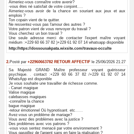
Aimeriez-vous connaître votre avenir?
-vous êtes né satisfait de votre conjoint.....
Aimeriez-vous avoir de la chance en souriant aux jeux et aux
emplois ?
Ton copain vient de te quitter.
Ne ressentez-vous pas l'amour des autres ?
Votre patron vient de vous renvoyer du travail ?
Vous cherchez un bon travail ?
Une seule adresse merci de contacter l'expert maître voyant
médium :+229 60 66 37 82 )+229 61 92 07 14 whatsapp disponible
http:/https://dossousakpata.wixsite.com/travaux-occulte
2.
Posté par
+22960663782 RETOUR AFFECTIF
le 25/06/2026 21:27
Sa Majesté GRAND Maître professeur voyant guérisseur
psychique. . contact :+229 60 66 37 82 /+229 61 92 07 14
WhatsApp est disponible
Je vous souhaite une travailler de richesse comme.
- Canari magique
Valise magique
calebasses magiques
-connaître la chance
bague magique
-retour émotionnel Où hypnotisant. etc……
Avez-vous un problème de mariage?
Vous avez des problèmes avec la justice ?
Des problèmes avec vos patrons ?
-vous vous sentez menacé par votre environnement ?
Vous gaspillez de l'argent sans en faire la réalisation ?