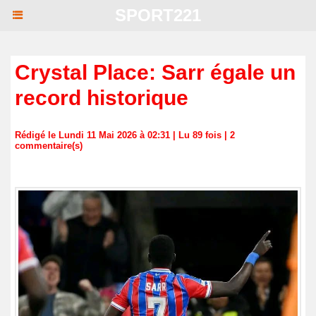
SPORT221
Crystal Place: Sarr égale un
record historique
Rédigé le Lundi 11 Mai 2026 à 02:31 | Lu 89 fois |
2
commentaire(s)