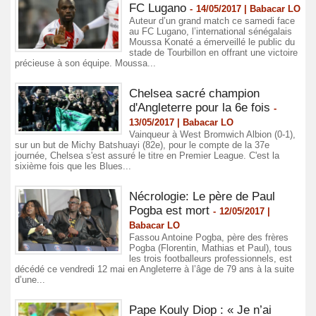
FC Lugano
-
14/05/2017 | Babacar LO
Auteur d’un grand match ce samedi face
au FC Lugano, l’international sénégalais
Moussa Konaté a émerveillé le public du
stade de Tourbillon en offrant une victoire
précieuse à son équipe. Moussa...
Chelsea sacré champion
d'Angleterre pour la 6e fois
-
13/05/2017 | Babacar LO
Vainqueur à West Bromwich Albion (0-1),
sur un but de Michy Batshuayi (82e), pour le compte de la 37e
journée, Chelsea s'est assuré le titre en Premier League. C'est la
sixième fois que les Blues...
Nécrologie: Le père de Paul
Pogba est mort
-
12/05/2017 |
Babacar LO
Fassou Antoine Pogba, père des frères
Pogba (Florentin, Mathias et Paul), tous
les trois footballeurs professionnels, est
décédé ce vendredi 12 mai en Angleterre à l’âge de 79 ans à la suite
d’une...
Pape Kouly Diop : « Je n’ai