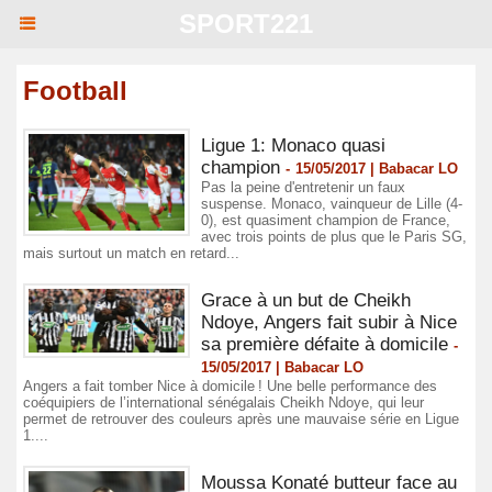
SPORT221
Football
Ligue 1: Monaco quasi
champion
-
15/05/2017 | Babacar LO
Pas la peine d'entretenir un faux
suspense. Monaco, vainqueur de Lille (4-
0), est quasiment champion de France,
avec trois points de plus que le Paris SG,
mais surtout un match en retard...
Grace à un but de Cheikh
Ndoye, Angers fait subir à Nice
sa première défaite à domicile
-
15/05/2017 | Babacar LO
Angers a fait tomber Nice à domicile ! Une belle performance des
coéquipiers de l’international sénégalais Cheikh Ndoye, qui leur
permet de retrouver des couleurs après une mauvaise série en Ligue
1....
Moussa Konaté butteur face au