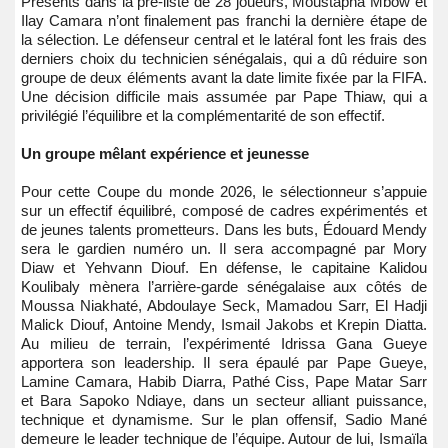
Présents dans la pré-liste de 28 joueurs, Moustapha Mbow et
Ilay Camara n’ont finalement pas franchi la dernière étape de
la sélection. Le défenseur central et le latéral font les frais des
derniers choix du technicien sénégalais, qui a dû réduire son
groupe de deux éléments avant la date limite fixée par la FIFA.
Une décision difficile mais assumée par Pape Thiaw, qui a
privilégié l’équilibre et la complémentarité de son effectif.
Un groupe mêlant expérience et jeunesse
Pour cette Coupe du monde 2026, le sélectionneur s’appuie
sur un effectif équilibré, composé de cadres expérimentés et
de jeunes talents prometteurs. Dans les buts, Édouard Mendy
sera le gardien numéro un. Il sera accompagné par Mory
Diaw et Yehvann Diouf. En défense, le capitaine Kalidou
Koulibaly mènera l’arrière-garde sénégalaise aux côtés de
Moussa Niakhaté, Abdoulaye Seck, Mamadou Sarr, El Hadji
Malick Diouf, Antoine Mendy, Ismail Jakobs et Krepin Diatta.
Au milieu de terrain, l’expérimenté Idrissa Gana Gueye
apportera son leadership. Il sera épaulé par Pape Gueye,
Lamine Camara, Habib Diarra, Pathé Ciss, Pape Matar Sarr
et Bara Sapoko Ndiaye, dans un secteur alliant puissance,
technique et dynamisme. Sur le plan offensif, Sadio Mané
demeure le leader technique de l’équipe. Autour de lui, Ismaïla