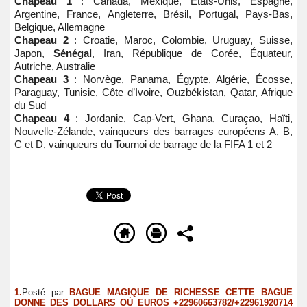
Chapeau 1
: Canada, Mexique, États-Unis, Espagne,
Argentine, France, Angleterre, Brésil, Portugal, Pays-Bas,
Belgique, Allemagne
Chapeau 2
: Croatie, Maroc, Colombie, Uruguay, Suisse,
Japon,
Sénégal
, Iran, République de Corée, Équateur,
Autriche, Australie
Chapeau 3
: Norvège, Panama, Égypte, Algérie, Écosse,
Paraguay, Tunisie, Côte d’Ivoire, Ouzbékistan, Qatar, Afrique
du Sud
Chapeau 4
: Jordanie, Cap-Vert, Ghana, Curaçao, Haïti,
Nouvelle-Zélande, vainqueurs des barrages européens A, B,
C et D, vainqueurs du Tournoi de barrage de la FIFA 1 et 2
1.
Posté par
BAGUE MAGIQUE DE RICHESSE CETTE BAGUE
DONNE DES DOLLARS OÙ EUROS +22960663782/+22961920714