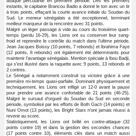
attaque percutante en première période. Dès les premiers
instants, le capitaine Brancou Badio a donné le ton avec un tir
à trois points, effaçant la courte avance initiale du Soudan du
Sud. Le meneur sénégalais a été exceptionnel, terminant
meilleur marqueur de la rencontre avec 31 points.
Malgré un léger passage à vide au cours du troisième quart-
temps (perdu 16-29), les Lions ont su conserver leur sang-
froid et reprendre le contrôle du match dans l’ultime période.
Jean Jacques Boissy (10 points, 7 rebonds) et Ibrahima Faye
(12 points, 8 rebonds) ont également été déterminants pour
maintenir l’avantage sénégalais. Mention spéciale à Ibou Badji,
qui s’est illustré dans la raquette avec 9 points, 13 rebonds et
2 contres.
Le Sénégal a notamment construit sa victoire grâce à une
première mi-temps quasi-parfaite. Dominant physiquement et
techniquement, les Lions ont infligé un 12-0 avant la pause
pour prendre une avance confortable de 21 points (46-25).
Malgré le sursaut d’orgueil du Soudan du Sud en seconde
période, symbolisé par les efforts de Both Gach (14 points) et
Nuni Omot (13 points), les Bright Stars n’ont jamais réussi à
revenir au score.
Statistiquement, les Lions ont brillé en contre-attaque (32
points contre 19) et dans la gestion des secondes chances
(17 points contre 10), éléments clés dans un match aussi