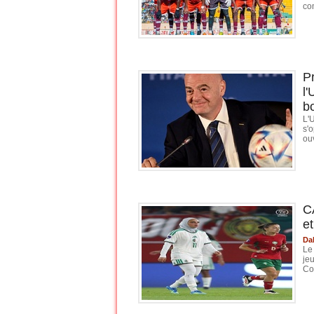
co
P
l
b
L'
s'
ouv
C
e
Da
Le
jeu
Co