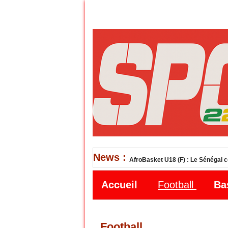
News :
TQO Los Angeles 2028 : Cheikh Sar
Accueil
Football
Ba
Football