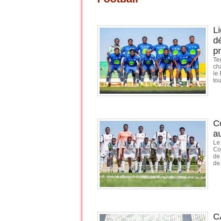
L
d
pr
Te
ch
le
tou
C
a
Le
Co
de
de.
C