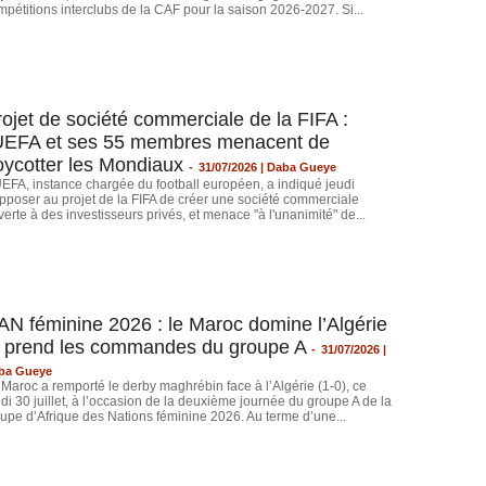
mpétitions interclubs de la CAF pour la saison 2026-2027. Si...
rojet de société commerciale de la FIFA :
'UEFA et ses 55 membres menacent de
oycotter les Mondiaux
-
31/07/2026 | Daba Gueye
UEFA, instance chargée du football européen, a indiqué jeudi
opposer au projet de la FIFA de créer une société commerciale
erte à des investisseurs privés, et menace "à l'unanimité" de...
AN féminine 2026 : le Maroc domine l’Algérie
t prend les commandes du groupe A
-
31/07/2026 |
ba Gueye
 Maroc a remporté le derby maghrébin face à l’Algérie (1-0), ce
di 30 juillet, à l’occasion de la deuxième journée du groupe A de la
upe d’Afrique des Nations féminine 2026. Au terme d’une...