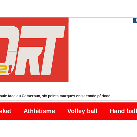
r dévoile une liste de 13 Lionnes, sans Mathilde Diop
sket
Athlétisme
Volley ball
Hand bal