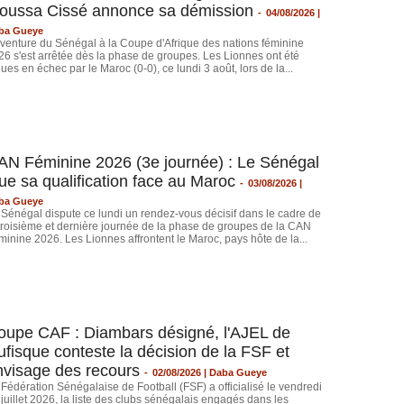
oussa Cissé annonce sa démission
-
04/08/2026 |
ba Gueye
aventure du Sénégal à la Coupe d'Afrique des nations féminine
26 s'est arrêtée dès la phase de groupes. Les Lionnes ont été
ues en échec par le Maroc (0-0), ce lundi 3 août, lors de la...
AN Féminine 2026 (3e journée) : Le Sénégal
ue sa qualification face au Maroc
-
03/08/2026 |
ba Gueye
 Sénégal dispute ce lundi un rendez-vous décisif dans le cadre de
 troisième et dernière journée de la phase de groupes de la CAN
minine 2026. Les Lionnes affrontent le Maroc, pays hôte de la...
oupe CAF : Diambars désigné, l'AJEL de
ufisque conteste la décision de la FSF et
nvisage des recours
-
02/08/2026 | Daba Gueye
 Fédération Sénégalaise de Football (FSF) a officialisé le vendredi
juillet 2026, la liste des clubs sénégalais engagés dans les