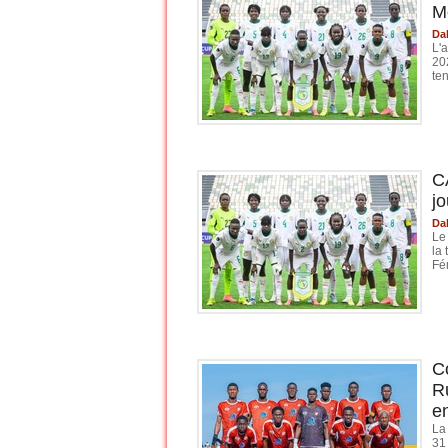
M
Da
L'
20
ten
C
jo
Da
Le
la
Fé
C
R
e
La
31 