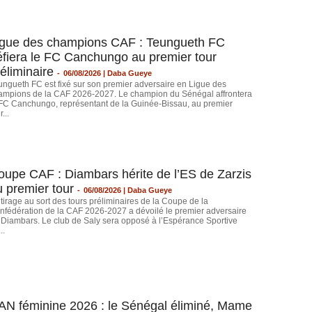
igue des champions CAF : Teungueth FC
éfiera le FC Canchungo au premier tour
éliminaire
-
06/08/2026 | Daba Gueye
ungueth FC est fixé sur son premier adversaire en Ligue des
ampions de la CAF 2026-2027. Le champion du Sénégal affrontera
 FC Canchungo, représentant de la Guinée-Bissau, au premier
r...
oupe CAF : Diambars hérite de l’ES de Zarzis
u premier tour
-
06/08/2026 | Daba Gueye
 tirage au sort des tours préliminaires de la Coupe de la
nfédération de la CAF 2026-2027 a dévoilé le premier adversaire
 Diambars. Le club de Saly sera opposé à l’Espérance Sportive
..
AN féminine 2026 : le Sénégal éliminé, Mame