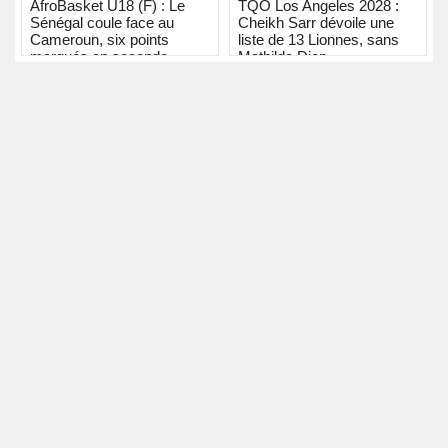
AfroBasket U18 (F) : Le
TQO Los Angeles 2028 :
Sénégal coule face au
Cheikh Sarr dévoile une
Cameroun, six points
liste de 13 Lionnes, sans
marqués en seconde
Mathilde Diop
période