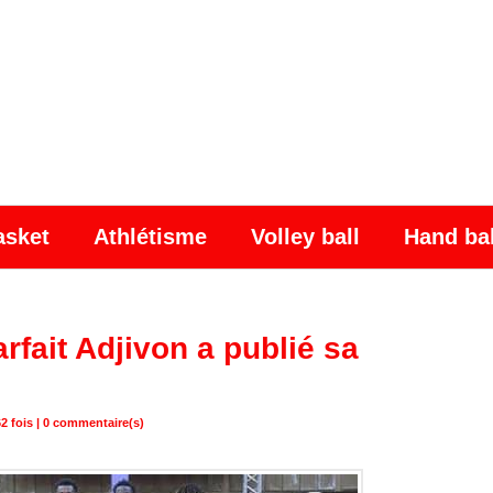
asket
Athlétisme
Volley ball
Hand ba
rfait Adjivon a publié sa
2 fois |
0
commentaire(s)