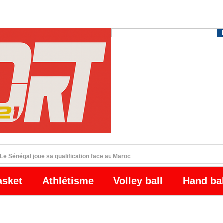
Le Sénégal joue sa qualification face au Maroc
asket
Athlétisme
Volley ball
Hand ba