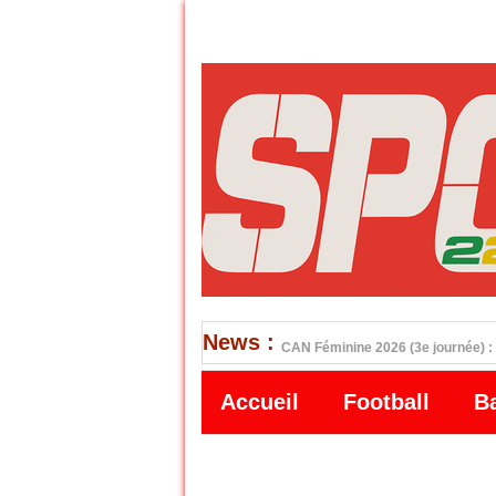
News :
CAN Féminine 2026 (3e journée) : 
Accueil
Football
B