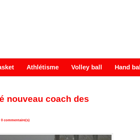
asket
Athlétisme
Volley ball
Hand ba
sé nouveau coach des
|
0
commentaire(s)