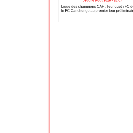
Jeudi 6 Août 2026 - 18:07
Ligue des champions CAF : Teungueth FC dé
le FC Canchungo au premier tour préliminai