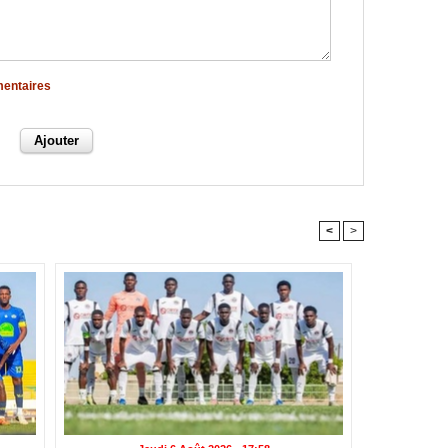
mentaires
<
>