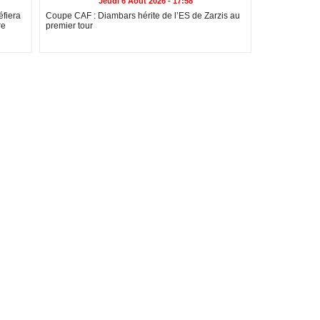
Jeudi 6 Août 2026 - 17:58
fiera
Coupe CAF : Diambars hérite de l’ES de Zarzis au
re
premier tour