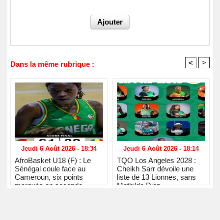
<
>
Dans la même rubrique :
Jeudi 6 Août 2026 - 18:34
Jeudi 6 Août 2026 - 18:14
AfroBasket U18 (F) : Le
TQO Los Angeles 2028 :
Sénégal coule face au
Cheikh Sarr dévoile une
Cameroun, six points
liste de 13 Lionnes, sans
marqués en seconde
Mathilde Diop
période