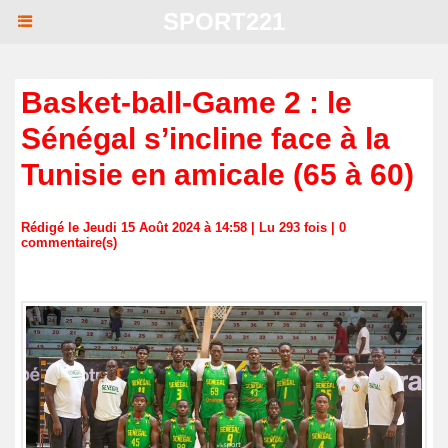
SPORT221
Basket-ball-Game 2 : le
Sénégal s’incline face à la
Tunisie en amicale (65 à 60)
Rédigé le Jeudi 15 Août 2024 à 14:58 | Lu 293 fois |
0
commentaire(s)