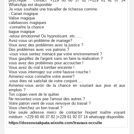
psychique. . contact :+229 60 66 37 82 /+229 61 92 07 14
WhatsApp est disponible
Je vous souhaite une travailler de richesse comme.
- Canari magique
Valise magique
calebasses magiques
-connaître la chance
bague magique
-retour émotionnel Où hypnotisant. etc……
Avez-vous un problème de mariage?
Vous avez des problèmes avec la justice ?
Des problèmes avec vos patrons ?
-vous vous sentez menacé par votre environnement ?
Vous gaspillez de l'argent sans en faire la réalisation ?
vous avez des problèmes pour accoucher !
Vous avez du mal à tomber enceinte !
Vous vous interrogez sur votre fausse couche !
Aimeriez-vous connaître votre avenir?
-vous êtes né satisfait de votre conjoint.....
Aimeriez-vous avoir de la chance en souriant aux jeux et aux
emplois ?
Ton copain vient de te quitter.
Ne ressentez-vous pas l'amour des autres ?
Votre patron vient de vous renvoyer du travail ?
Vous cherchez un bon travail ?
Une seule adresse merci de contacter l'expert maître voyant
médium :+229 60 66 37 82 )+229 61 92 07 14 whatsapp disponible
https://dossousakpata.wixsite.com/travaux-occulte