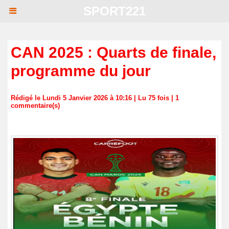
SPORT221
CAN 2025 : Quarts de finale,
programme du jour
Rédigé le Lundi 5 Janvier 2026 à 10:16 | Lu 75 fois |
1
commentaire(s)