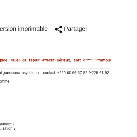
rsion imprimable
Partager
 rapide, rituel de retour affectif sérieux, sort d''''''''''''''''amour
 guérisseur psychique. . contact :+229 60 66 37 82 /+229 61 92
 comme.
nnement ?
lisation ?