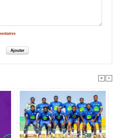
mentaires
<
>