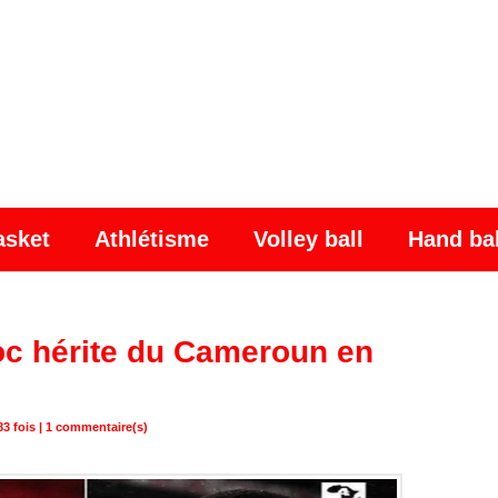
asket
Athlétisme
Volley ball
Hand ba
oc hérite du Cameroun en
3 fois |
1
commentaire(s)