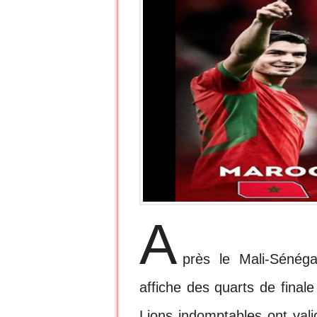
A
près le Mali-Sénég
affiche des quarts de final
Lions indomptables ont valid