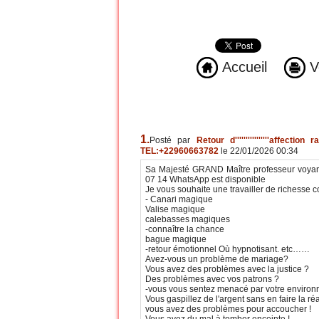
Accueil
Ve
1.
Posté par
Retour d''''''''''''''''affection
TEL:+22960663782
le 22/01/2026 00:34
Sa Majesté GRAND Maître professeur voyant
07 14 WhatsApp est disponible
Je vous souhaite une travailler de richesse
- Canari magique
Valise magique
calebasses magiques
-connaître la chance
bague magique
-retour émotionnel Où hypnotisant. etc……
Avez-vous un problème de mariage?
Vous avez des problèmes avec la justice ?
Des problèmes avec vos patrons ?
-vous vous sentez menacé par votre enviro
Vous gaspillez de l'argent sans en faire la réa
vous avez des problèmes pour accoucher !
Vous avez du mal à tomber enceinte !