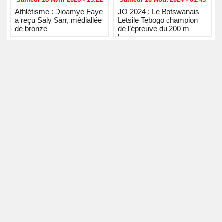
Athlétisme : Dioamye Faye
JO 2024 : Le Botswanais
a reçu Saly Sarr, médiallée
Letsile Tebogo champion
de bronze
de l’épreuve du 200 m
hommes