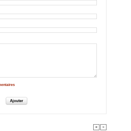
mentaires
<
>