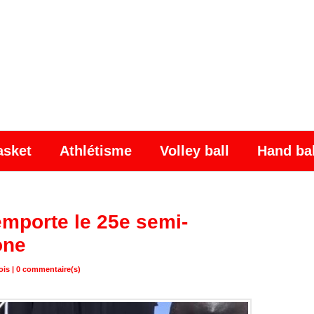
asket
Athlétisme
Volley ball
Hand ba
emporte le 25e semi-
one
ois |
0
commentaire(s)