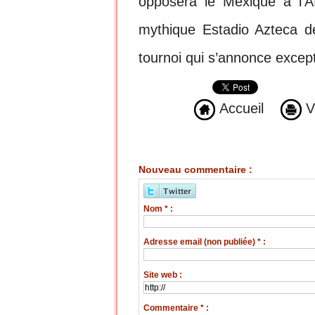
opposera le Mexique à l’A
mythique Estadio Azteca d
tournoi qui s’annonce except
Accueil
Ve
Nouveau commentaire :
Nom * :
Adresse email (non publiée) * :
Site web :
Commentaire * :