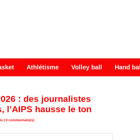
asket
Athlétisme
Volley ball
Hand ba
26 : des journalistes
, l’AIPS hausse le ton
is |
0
commentaire(s)