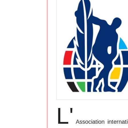
L'
Association interna