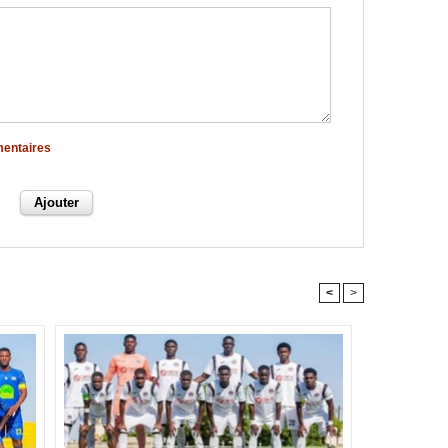
mentaires
<
>