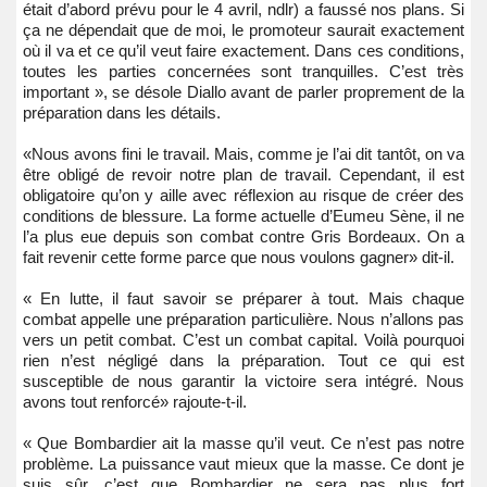
était d’abord prévu pour le 4 avril, ndlr) a faussé nos plans. Si
ça ne dépendait que de moi, le promoteur saurait exactement
où il va et ce qu’il veut faire exactement. Dans ces conditions,
toutes les parties concernées sont tranquilles. C’est très
important », se désole Diallo avant de parler proprement de la
préparation dans les détails.
«Nous avons fini le travail. Mais, comme je l’ai dit tantôt, on va
être obligé de revoir notre plan de travail. Cependant, il est
obligatoire qu’on y aille avec réflexion au risque de créer des
conditions de blessure. La forme actuelle d’Eumeu Sène, il ne
l’a plus eue depuis son combat contre Gris Bordeaux. On a
fait revenir cette forme parce que nous voulons gagner» dit-il.
« En lutte, il faut savoir se préparer à tout. Mais chaque
combat appelle une préparation particulière. Nous n’allons pas
vers un petit combat. C’est un combat capital. Voilà pourquoi
rien n’est négligé dans la préparation. Tout ce qui est
susceptible de nous garantir la victoire sera intégré. Nous
avons tout renforcé» rajoute-t-il.
« Que Bombardier ait la masse qu’il veut. Ce n’est pas notre
problème. La puissance vaut mieux que la masse. Ce dont je
suis sûr, c’est que Bombardier ne sera pas plus fort