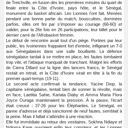
de Treichville, en fusion dès les premières minutes du quart de
finale entre la Côte d’Ivoire, pays hôte, et le Sénégal,
monument du basket africain. Les Lionnes l’ont fait. Menées
pendant une bonne partie du match, bousculées, dominées
parfois, elles ont fini par s’imposer au courage (66-60) et
valider, pour la 26e fois en 26 participations, leur billet pour le
dernier carré de l’Afrobasket féminin.
Le début de rencontre avait tout d’un piège. Portées par leur
public, les Ivoiriennes frappaient fort d’entrée, infligeant un 7-0
aux Sénégalaises dans une salle bouillante. La défense
sénégalaise tardait à se mettre en place, les fautes tombaient
trop vite, et l’attaque manquait de tranchant. Malgré les efforts
de Cierra Dillard sur la ligne des lancers francs, le Sénégal
restait en retrait, et la Côte d’Ivoire virait en tête à la fin du
premier quart-temps (19-11).
Le second acte confirmait la tendance. Yacine Diop, la
capitaine sénégalaise, tentait bien de sonner la révolte, mais
en face, Laetitia Sahie, Kariata Diaby et Amma Maria Flora
Joyce Ouraga maintenaient la pression. À la pause, l’écart
était creusé : 37-26 pour les Éléphantes. Le Sénégal, en
panne d’adresse et déjà sanctionné de neuf fautes, semblait à
la peine. Mais il fallait s’attendre à une réaction.
Elle fut immédiate au retour des vestiaires. Sokhna Ndiaye et
Ndioma Kane ouvraient enfin leur compteur, et les Lionnes