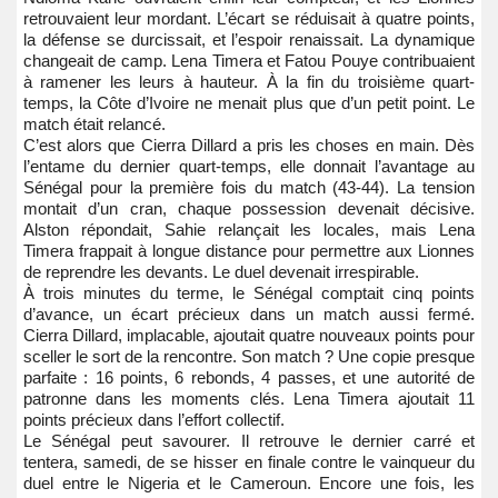
retrouvaient leur mordant. L’écart se réduisait à quatre points,
la défense se durcissait, et l’espoir renaissait. La dynamique
changeait de camp. Lena Timera et Fatou Pouye contribuaient
à ramener les leurs à hauteur. À la fin du troisième quart-
temps, la Côte d’Ivoire ne menait plus que d’un petit point. Le
match était relancé.
C’est alors que Cierra Dillard a pris les choses en main. Dès
l’entame du dernier quart-temps, elle donnait l’avantage au
Sénégal pour la première fois du match (43-44). La tension
montait d’un cran, chaque possession devenait décisive.
Alston répondait, Sahie relançait les locales, mais Lena
Timera frappait à longue distance pour permettre aux Lionnes
de reprendre les devants. Le duel devenait irrespirable.
À trois minutes du terme, le Sénégal comptait cinq points
d’avance, un écart précieux dans un match aussi fermé.
Cierra Dillard, implacable, ajoutait quatre nouveaux points pour
sceller le sort de la rencontre. Son match ? Une copie presque
parfaite : 16 points, 6 rebonds, 4 passes, et une autorité de
patronne dans les moments clés. Lena Timera ajoutait 11
points précieux dans l’effort collectif.
Le Sénégal peut savourer. Il retrouve le dernier carré et
tentera, samedi, de se hisser en finale contre le vainqueur du
duel entre le Nigeria et le Cameroun. Encore une fois, les