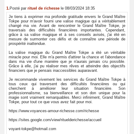
1.
Posté par
rituel de richesse
le 08/03/2024 18:35
Je tiens à exprimer ma profonde gratitude envers le Grand Maître
Tokpe pour m'avoir fourni une valise magique qui a véritablement
changé ma vie. Avant de rencontrer le Grand Maître Tokpe, je
traversais des difficultés financières importantes. Cependant,
grâce à sa valise magique et à ses conseils avisés, j'ai été en
mesure de surmonter ces défis et de connaître une période de
prospérité inattendue.
La valise magique du Grand Maître Tokpe a été un véritable
miracle pour moi. Elle m'a permis d'attirer la chance et l'abondance
dans ma vie d'une manière que je n'aurais jamais cru possible.
Grâce à elle, j'ai pu réaliser mes rêves et atteindre des objectifs
financiers que je pensais inaccessibles auparavant.
Je recommande vivement les services du Grand Maître Tokpe à
tous ceux qui traversent des difficultés financières ou qui
cherchent à améliorer leur situation financière. Son
professionnalisme, sa bienveillance et son don unique pour la
magie sont vraiment remarquables. Merci infiniment, Grand Maître
Tokpe, pour tout ce que vous avez fait pour moi.
https://www.voyances-amour-richesse.com/richesse
https://sites.google.com/view/rituelderichesse/accueil
voyant-tokpe@hotmail.com