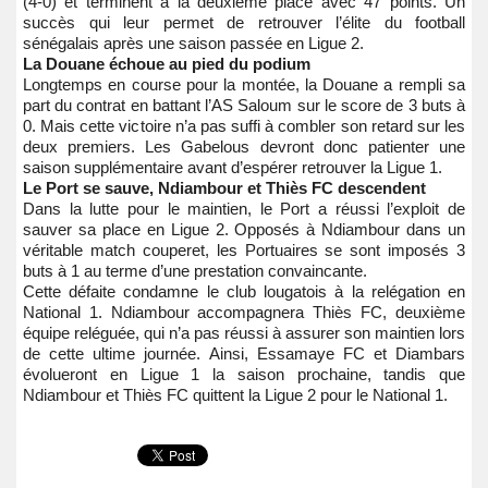
(4-0) et terminent à la deuxième place avec 47 points. Un
succès qui leur permet de retrouver l’élite du football
sénégalais après une saison passée en Ligue 2.
La Douane échoue au pied du podium
Longtemps en course pour la montée, la Douane a rempli sa
part du contrat en battant l’AS Saloum sur le score de 3 buts à
0. Mais cette victoire n’a pas suffi à combler son retard sur les
deux premiers. Les Gabelous devront donc patienter une
saison supplémentaire avant d’espérer retrouver la Ligue 1.
Le Port se sauve, Ndiambour et Thiès FC descendent
Dans la lutte pour le maintien, le Port a réussi l’exploit de
sauver sa place en Ligue 2. Opposés à Ndiambour dans un
véritable match couperet, les Portuaires se sont imposés 3
buts à 1 au terme d’une prestation convaincante.
Cette défaite condamne le club lougatois à la relégation en
National 1. Ndiambour accompagnera Thiès FC, deuxième
équipe reléguée, qui n’a pas réussi à assurer son maintien lors
de cette ultime journée. Ainsi, Essamaye FC et Diambars
évolueront en Ligue 1 la saison prochaine, tandis que
Ndiambour et Thiès FC quittent la Ligue 2 pour le National 1.