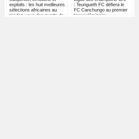
exploits : les huit meilleures
: Teungueth FC défiera le
sélections africaines au
FC Canchungo au premier
rendez-vous des quarts de
tour préliminaire
finale