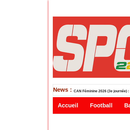
News :
CAN Féminine 2026 (3e journée) : 
Accueil
Football
B