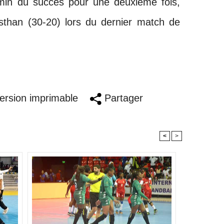
in du succès pour une deuxième fois,
asthan (30-20) lors du dernier match de
rsion imprimable
Partager
<
>