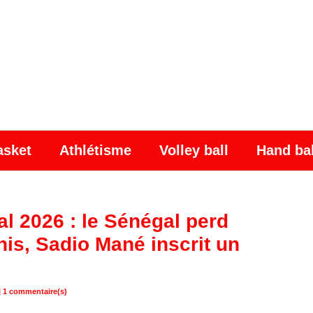
asket
Athlétisme
Volley ball
Hand ba
l 2026 : le Sénégal perd
nis, Sadio Mané inscrit un
|
1
commentaire(s)