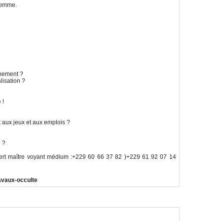
 comme.
nnement ?
lisation ?
 !
 aux jeux et aux emplois ?
l ?
pert maître voyant médium :+229 60 66 37 82 )+229 61 92 07 14
ravaux-occulte