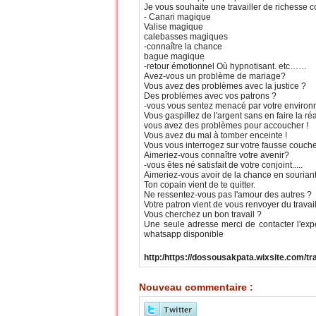
Je vous souhaite une travailler de richesse
- Canari magique
Valise magique
calebasses magiques
-connaître la chance
bague magique
-retour émotionnel Où hypnotisant. etc……
Avez-vous un problème de mariage?
Vous avez des problèmes avec la justice ?
Des problèmes avec vos patrons ?
-vous vous sentez menacé par votre enviro
Vous gaspillez de l'argent sans en faire la réa
vous avez des problèmes pour accoucher !
Vous avez du mal à tomber enceinte !
Vous vous interrogez sur votre fausse couche
Aimeriez-vous connaître votre avenir?
-vous êtes né satisfait de votre conjoint.....
Aimeriez-vous avoir de la chance en souriant
Ton copain vient de te quitter.
Ne ressentez-vous pas l'amour des autres ?
Votre patron vient de vous renvoyer du travai
Vous cherchez un bon travail ?
Une seule adresse merci de contacter l'ex
whatsapp disponible
http:/https://dossousakpata.wixsite.com/t
Nouveau commentaire :