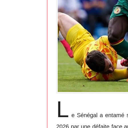
L
e Sénégal a entamé 
2026 par une défaite face a