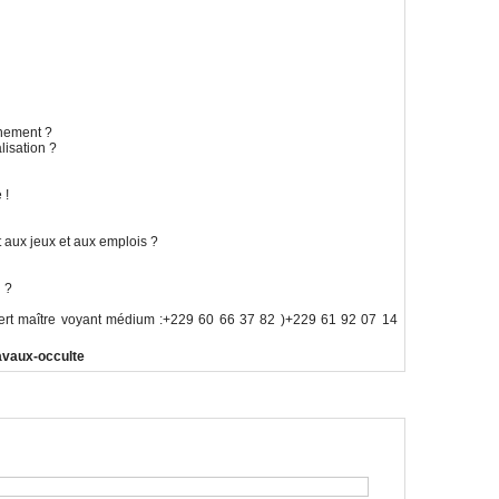
nnement ?
lisation ?
 !
 aux jeux et aux emplois ?
l ?
pert maître voyant médium :+229 60 66 37 82 )+229 61 92 07 14
ravaux-occulte