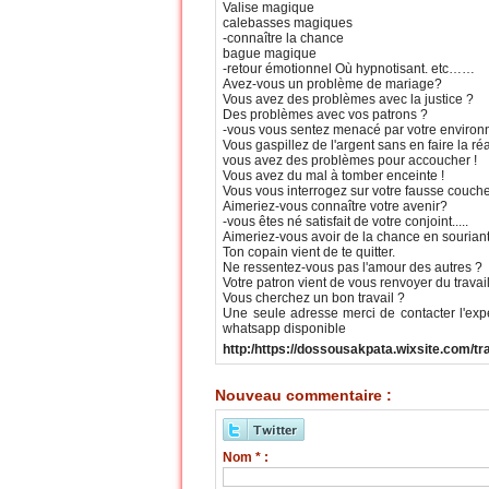
Valise magique
calebasses magiques
-connaître la chance
bague magique
-retour émotionnel Où hypnotisant. etc……
Avez-vous un problème de mariage?
Vous avez des problèmes avec la justice ?
Des problèmes avec vos patrons ?
-vous vous sentez menacé par votre enviro
Vous gaspillez de l'argent sans en faire la réa
vous avez des problèmes pour accoucher !
Vous avez du mal à tomber enceinte !
Vous vous interrogez sur votre fausse couche
Aimeriez-vous connaître votre avenir?
-vous êtes né satisfait de votre conjoint.....
Aimeriez-vous avoir de la chance en souriant
Ton copain vient de te quitter.
Ne ressentez-vous pas l'amour des autres ?
Votre patron vient de vous renvoyer du travai
Vous cherchez un bon travail ?
Une seule adresse merci de contacter l'ex
whatsapp disponible
http:/https://dossousakpata.wixsite.com/t
Nouveau commentaire :
Nom * :