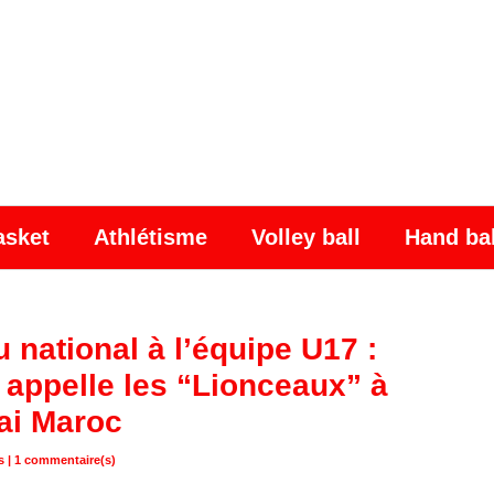
asket
Athlétisme
Volley ball
Hand ba
national à l’équipe U17 :
appelle les “Lionceaux” à
 ai Maroc
s |
1
commentaire(s)