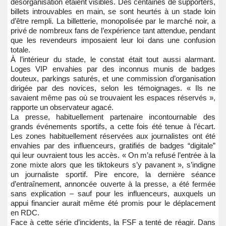
désorganisation étaient visibles. Des centaines de supporters,
billets introuvables en main, se sont heurtés à un stade loin
d’être rempli. La billetterie, monopolisée par le marché noir, a
privé de nombreux fans de l’expérience tant attendue, pendant
que les revendeurs imposaient leur loi dans une confusion
totale.
À l’intérieur du stade, le constat était tout aussi alarmant.
Loges VIP envahies par des inconnus munis de badges
douteux, parkings saturés, et une commission d’organisation
dirigée par des novices, selon les témoignages. « Ils ne
savaient même pas où se trouvaient les espaces réservés »,
rapporte un observateur agacé.
La presse, habituellement partenaire incontournable des
grands événements sportifs, a cette fois été tenue à l’écart.
Les zones habituellement réservées aux journalistes ont été
envahies par des influenceurs, gratifiés de badges “digitale”
qui leur ouvraient tous les accès. « On m’a refusé l’entrée à la
zone mixte alors que les tiktokeurs s’y pavanent », s’indigne
un journaliste sportif. Pire encore, la dernière séance
d’entraînement, annoncée ouverte à la presse, a été fermée
sans explication – sauf pour les influenceurs, auxquels un
appui financier aurait même été promis pour le déplacement
en RDC.
Face à cette série d’incidents, la FSF a tenté de réagir. Dans