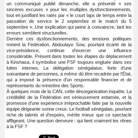
un communiqué publié dimanche, elle a présenté « ses
sincères excuses » pour les multiples dysfonctionnements,
tout en justifiant les ratés par « le court laps de temps entre la
passation de service le 2 septembre et le match du 5
septembre ». Une explication qui peine à convaincre, tant les
erreurs semblent structurelles.
Derrière ces dysfonctionnements, des tensions politiques
minent la Fédération. Abdoulaye Sow, pourtant écarté de la
vice-présidence, continue d’exercer une influence
considérable. Présent dans toutes les étapes du déplacement
à Kinshasa, il symbolise une FSF toujours engluée dans ses
luttes internes. La délégation sénégalaise, forte d’une
soixantaine de personnes, a même dû être recadrée par l’État,
qui a imposé la présence d’un responsable financier et de
représentants du ministère des Sports.
À quelques mois de la CAN, cette désorganisation inquiète. La
crédibilité de la Fédération est sérieusement entamée, et la
promesse d’une expérience irréprochable faite par la nouvelle
équipe dirigeante sonne creux. Le football sénégalais, pourtant
riche de talents et d’espoirs, mérite mieux que ce spectacle
affligeant. Une question demeure : qui tient vraiment les rênes
à la FSF ?