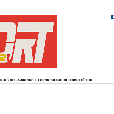
r dévoile une liste de 13 Lionnes, sans Mathilde Diop