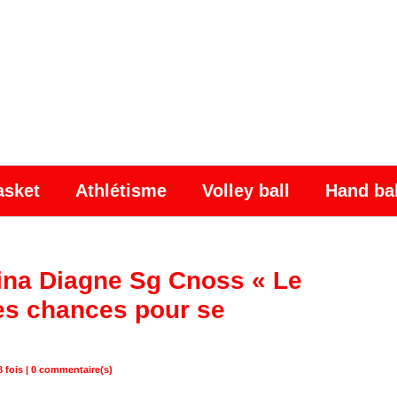
asket
Athlétisme
Volley ball
Hand ba
ina Diagne Sg Cnoss « Le
les chances pour se
 fois |
0
commentaire(s)