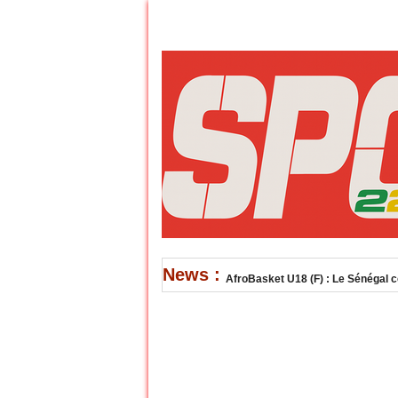
News :
TQO Los Angeles 2028 : Cheikh Sar