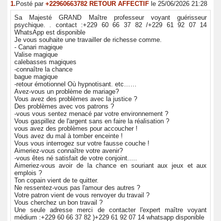
1.
Posté par
+22960663782 RETOUR AFFECTIF
le 25/06/2026 21:28
Sa Majesté GRAND Maître professeur voyant guérisseur
psychique. . contact :+229 60 66 37 82 /+229 61 92 07 14
WhatsApp est disponible
Je vous souhaite une travailler de richesse comme.
- Canari magique
Valise magique
calebasses magiques
-connaître la chance
bague magique
-retour émotionnel Où hypnotisant. etc……
Avez-vous un problème de mariage?
Vous avez des problèmes avec la justice ?
Des problèmes avec vos patrons ?
-vous vous sentez menacé par votre environnement ?
Vous gaspillez de l'argent sans en faire la réalisation ?
vous avez des problèmes pour accoucher !
Vous avez du mal à tomber enceinte !
Vous vous interrogez sur votre fausse couche !
Aimeriez-vous connaître votre avenir?
-vous êtes né satisfait de votre conjoint.....
Aimeriez-vous avoir de la chance en souriant aux jeux et aux
emplois ?
Ton copain vient de te quitter.
Ne ressentez-vous pas l'amour des autres ?
Votre patron vient de vous renvoyer du travail ?
Vous cherchez un bon travail ?
Une seule adresse merci de contacter l'expert maître voyant
médium :+229 60 66 37 82 )+229 61 92 07 14 whatsapp disponible