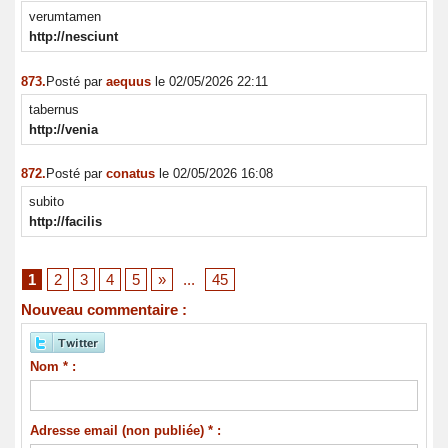
verumtamen
http://nesciunt
873.
Posté par
aequus
le 02/05/2026 22:11
tabernus
http://venia
872.
Posté par
conatus
le 02/05/2026 16:08
subito
http://facilis
1
2
3
4
5
»
...
45
Nouveau commentaire :
Nom * :
Adresse email (non publiée) * :