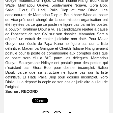
Gueye, Mademba Gningue, Cheikh Tidiane Niang, Bourkhane
Wade, Mamadou Gueye, Souleymane Ndiaye, Gora Bop,
Saliou Diouf, El Hadji Palla Diop et Yoro Diallo. Les
candidatures de Mamadou Diop et Bourkhane Wade au poste
de vice-président chargé de la commission organisation ont
été rejetées parce que ce poste ne figure pas parmi les postes
à pouvoir. Ibrahima Diouf a vu sa candidature rejetée à cause
de l’absence de son CV sur son dossier. Mamadou Sarr a
déposé un extrait de casier judiciaire non daté. Pour Matar
Gueye, son école de Papa Kane ne figure pas sur la liste
définitive. Mademba Gningue et Cheikh Tidiane Niang avaient
postulé pour le poste de commissaire aux comptes alors que
ce poste sera élu à l’AG parmi les délégués. Mamadou
Gueye, Souleymane Ndiaye ont postulé pour des postes qui
n’existent pas. Gora Bop, pour dossier incomplet, Saliou
Diouf, parce que sa structure ne figure pas sur la liste
définitive, El Hadji Palla Diop pour dossier incomplet. Yoro
Diallo, lui a déposé la copie de son casier judiciaire au lieu de
l’original.
Source : RECORD