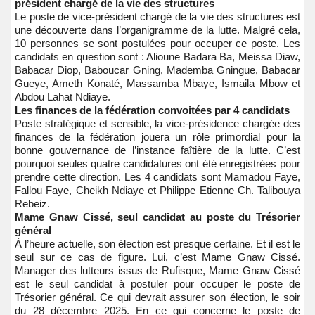
président chargé de la vie des structures
Le poste de vice-président chargé de la vie des structures est
une découverte dans l’organigramme de la lutte. Malgré cela,
10 personnes se sont postulées pour occuper ce poste. Les
candidats en question sont : Alioune Badara Ba, Meissa Diaw,
Babacar Diop, Baboucar Gning, Mademba Gningue, Babacar
Gueye, Ameth Konaté, Massamba Mbaye, Ismaila Mbow et
Abdou Lahat Ndiaye.
Les finances de la fédération convoitées par 4 candidats
Poste stratégique et sensible, la vice-présidence chargée des
finances de la fédération jouera un rôle primordial pour la
bonne gouvernance de l’instance faîtière de la lutte. C’est
pourquoi seules quatre candidatures ont été enregistrées pour
prendre cette direction. Les 4 candidats sont Mamadou Faye,
Fallou Faye, Cheikh Ndiaye et Philippe Etienne Ch. Talibouya
Rebeiz.
Mame Gnaw Cissé, seul candidat au poste du Trésorier
général
À l’heure actuelle, son élection est presque certaine. Et il est le
seul sur ce cas de figure. Lui, c’est Mame Gnaw Cissé.
Manager des lutteurs issus de Rufisque, Mame Gnaw Cissé
est le seul candidat à postuler pour occuper le poste de
Trésorier général. Ce qui devrait assurer son élection, le soir
du 28 décembre 2025. En ce qui concerne le poste de