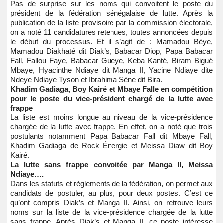
Pas de surprise sur les noms qui convoitent le poste du
président de la fédération sénégalaise de lutte. Après la
publication de la liste provisoire par la commission électorale,
on a noté 11 candidatures retenues, toutes annoncées depuis
le début du processus. Et il s’agit de : Mamadou Bèye,
Mamadou Diakhaté dit Diak’s, Babacar Diop, Papa Babacar
Fall, Fallou Faye, Babacar Gueye, Keba Kanté, Biram Bigué
Mbaye, Hyacinthe Ndiaye dit Manga II, Yacine Ndiaye dite
Ndeye Ndiaye Tyson et Ibrahima Sène dit Bira.
Khadim Gadiaga, Boy Kairé et Mbaye Falle en compétition
pour le poste du vice-président chargé de la lutte avec
frappe
La liste est moins longue au niveau de la vice-présidence
chargée de la lutte avec frappe. En effet, on a noté que trois
postulants notamment Papa Babacar Fall dit Mbaye Fall,
Khadim Gadiaga de Rock Énergie et Meissa Diaw dit Boy
Kairé.
La lutte sans frappe convoitée par Manga II, Meissa
Ndiaye….
Dans les statuts et règlements de la fédération, on permet aux
candidats de postuler, au plus, pour deux postes. C’est ce
qu’ont compris Diak’s et Manga II. Ainsi, on retrouve leurs
noms sur la liste de la vice-présidence chargée de la lutte
sans frappe. Après Diak’s et Manga II, ce poste intéresse