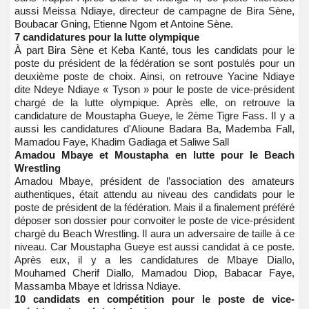
aussi Meissa Ndiaye, directeur de campagne de Bira Sène,
Boubacar Gning, Etienne Ngom et Antoine Sène.
7 candidatures pour la lutte olympique
À part Bira Sène et Keba Kanté, tous les candidats pour le
poste du président de la fédération se sont postulés pour un
deuxième poste de choix. Ainsi, on retrouve Yacine Ndiaye
dite Ndeye Ndiaye « Tyson » pour le poste de vice-président
chargé de la lutte olympique. Après elle, on retrouve la
candidature de Moustapha Gueye, le 2ème Tigre Fass. Il y a
aussi les candidatures d'Alioune Badara Ba, Mademba Fall,
Mamadou Faye, Khadim Gadiaga et Saliwe Sall
Amadou Mbaye et Moustapha en lutte pour le Beach
Wrestling
Amadou Mbaye, président de l’association des amateurs
authentiques, était attendu au niveau des candidats pour le
poste de président de la fédération. Mais il a finalement préféré
déposer son dossier pour convoiter le poste de vice-président
chargé du Beach Wrestling. Il aura un adversaire de taille à ce
niveau. Car Moustapha Gueye est aussi candidat à ce poste.
Après eux, il y a les candidatures de Mbaye Diallo,
Mouhamed Cherif Diallo, Mamadou Diop, Babacar Faye,
Massamba Mbaye et Idrissa Ndiaye.
10 candidats en compétition pour le poste de vice-