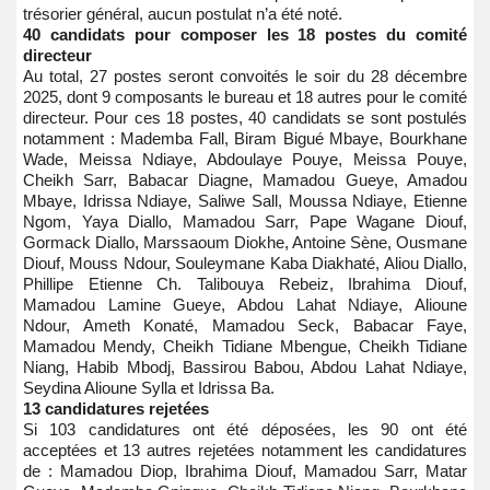
trésorier général, aucun postulat n’a été noté.
40 candidats pour composer les 18 postes du comité
directeur
Au total, 27 postes seront convoités le soir du 28 décembre
2025, dont 9 composants le bureau et 18 autres pour le comité
directeur. Pour ces 18 postes, 40 candidats se sont postulés
notamment : Mademba Fall, Biram Bigué Mbaye, Bourkhane
Wade, Meissa Ndiaye, Abdoulaye Pouye, Meissa Pouye,
Cheikh Sarr, Babacar Diagne, Mamadou Gueye, Amadou
Mbaye, Idrissa Ndiaye, Saliwe Sall, Moussa Ndiaye, Etienne
Ngom, Yaya Diallo, Mamadou Sarr, Pape Wagane Diouf,
Gormack Diallo, Marssaoum Diokhe, Antoine Sène, Ousmane
Diouf, Mouss Ndour, Souleymane Kaba Diakhaté, Aliou Diallo,
Phillipe Etienne Ch. Talibouya Rebeiz, Ibrahima Diouf,
Mamadou Lamine Gueye, Abdou Lahat Ndiaye, Alioune
Ndour, Ameth Konaté, Mamadou Seck, Babacar Faye,
Mamadou Mendy, Cheikh Tidiane Mbengue, Cheikh Tidiane
Niang, Habib Mbodj, Bassirou Babou, Abdou Lahat Ndiaye,
Seydina Alioune Sylla et Idrissa Ba.
13 candidatures rejetées
Si 103 candidatures ont été déposées, les 90 ont été
acceptées et 13 autres rejetées notamment les candidatures
de : Mamadou Diop, Ibrahima Diouf, Mamadou Sarr, Matar