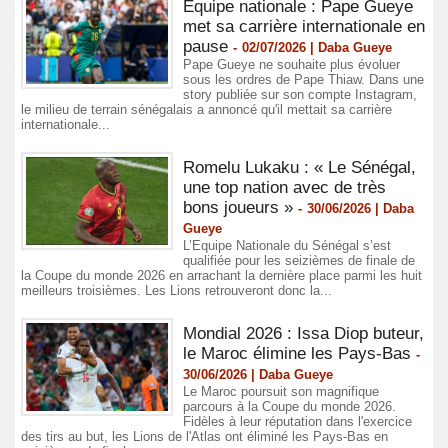
Equipe nationale : Pape Gueye
met sa carrière internationale en
pause
-
02/07/2026 | Daba Gueye
Pape Gueye ne souhaite plus évoluer
sous les ordres de Pape Thiaw. Dans une
story publiée sur son compte Instagram,
le milieu de terrain sénégalais a annoncé qu'il mettait sa carrière
internationale...
Romelu Lukaku : « Le Sénégal,
une top nation avec de très
bons joueurs »
-
30/06/2026 | Daba
Gueye
L’Equipe Nationale du Sénégal s’est
qualifiée pour les seizièmes de finale de
la Coupe du monde 2026 en arrachant la dernière place parmi les huit
meilleurs troisièmes. Les Lions retrouveront donc la...
Mondial 2026 : Issa Diop buteur,
le Maroc élimine les Pays-Bas
-
30/06/2026 | Daba Gueye
Le Maroc poursuit son magnifique
parcours à la Coupe du monde 2026.
Fidèles à leur réputation dans l'exercice
des tirs au but, les Lions de l'Atlas ont éliminé les Pays-Bas en