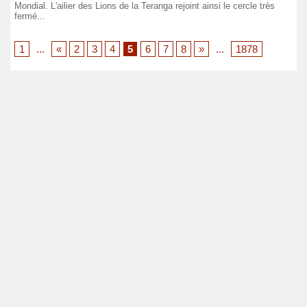
Mondial. L'ailier des Lions de la Teranga rejoint ainsi le cercle très
fermé...
1
...
«
2
3
4
5
6
7
8
»
...
1878