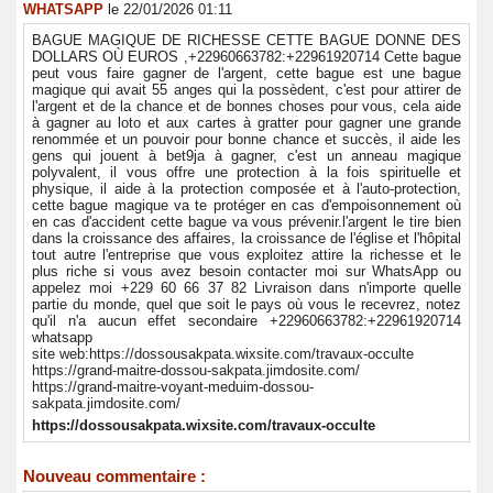
WHATSAPP
le 22/01/2026 01:11
BAGUE MAGIQUE DE RICHESSE CETTE BAGUE DONNE DES
DOLLARS OÙ EUROS ,+22960663782:+22961920714 Cette bague
peut vous faire gagner de l'argent, cette bague est une bague
magique qui avait 55 anges qui la possèdent, c'est pour attirer de
l'argent et de la chance et de bonnes choses pour vous, cela aide
à gagner au loto et aux cartes à gratter pour gagner une grande
renommée et un pouvoir pour bonne chance et succès, il aide les
gens qui jouent à bet9ja à gagner, c'est un anneau magique
polyvalent, il vous offre une protection à la fois spirituelle et
physique, il aide à la protection composée et à l'auto-protection,
cette bague magique va te protéger en cas d'empoisonnement où
en cas d'accident cette bague va vous prévenir.l'argent le tire bien
dans la croissance des affaires, la croissance de l'église et l'hôpital
tout autre l'entreprise que vous exploitez attire la richesse et le
plus riche si vous avez besoin contacter moi sur WhatsApp ou
appelez moi +229 60 66 37 82 Livraison dans n'importe quelle
partie du monde, quel que soit le pays où vous le recevrez, notez
qu'il n'a aucun effet secondaire +22960663782:+22961920714
whatsapp
site web:https://dossousakpata.wixsite.com/travaux-occulte
https://grand-maitre-dossou-sakpata.jimdosite.com/
https://grand-maitre-voyant-meduim-dossou-
sakpata.jimdosite.com/
https://dossousakpata.wixsite.com/travaux-occulte
Nouveau commentaire :