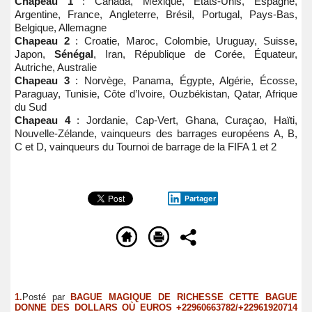
Chapeau 1
: Canada, Mexique, États-Unis, Espagne,
Argentine, France, Angleterre, Brésil, Portugal, Pays-Bas,
Belgique, Allemagne
Chapeau 2
: Croatie, Maroc, Colombie, Uruguay, Suisse,
Japon,
Sénégal
, Iran, République de Corée, Équateur,
Autriche, Australie
Chapeau 3
: Norvège, Panama, Égypte, Algérie, Écosse,
Paraguay, Tunisie, Côte d’Ivoire, Ouzbékistan, Qatar, Afrique
du Sud
Chapeau 4
: Jordanie, Cap-Vert, Ghana, Curaçao, Haïti,
Nouvelle-Zélande, vainqueurs des barrages européens A, B,
C et D, vainqueurs du Tournoi de barrage de la FIFA 1 et 2
Partager
1.
Posté par
BAGUE MAGIQUE DE RICHESSE CETTE BAGUE
DONNE DES DOLLARS OÙ EUROS +22960663782/+22961920714