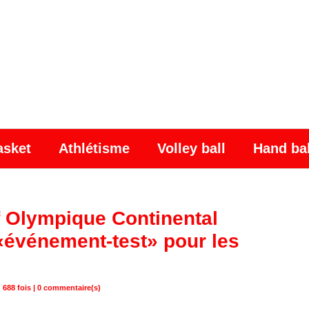
asket
Athlétisme
Volley ball
Hand ba
if Olympique Continental
événement-test» pour les
 688 fois |
0
commentaire(s)