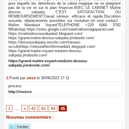
pour laquelle les détenteurs de la valise magique ne se plaignent
pas de la vie et sur le plan financier.AVEC LE CABINET Maître
dossou sakpata C’EST SATISFACTION OU
REMBOURSEMENTTravail sérieux, efficace et rapide.Discrétion
assurée, déplacements possibles sur invitation.Un seul contact :
Maître Marabout VoyantTELEPHONE +229 6066 3782
WhatsApp https://sites.google.com/view/valisemagique/accueil
https://maitredossousakpata1.blogspot.com/
https://grand-maitre-dossou-sakpata.jimdosite.com/
https://dossousakpata.wixsite.com/travaux-
occultehttps://retouraffectifimmediat1.blogspot.com/
https://grand-maitre-voyant-meduim-dossou-
sakpata.jimdosite.com/
https://grand-maitre-voyant-meduim-dossou-
sakpata.jimdosite.com/
1.
Posté par
seize
le 30/06/2023 17:11
process
http://invoice
1
...
«
42
43
44
45
Nouveau commentaire :