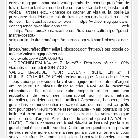
caisse magique - pour avoir votre permis de conduite-problème de
travail-faire enfant au monde-être un grand star de foot, basket-ball,
voléball, artistes etc...- chance de gagner un visa ou la loterie.La
puissance d'un féticheur est de travailler pour leclient et au client
de voir la satisfaction.site web : https://valise-magique-sans-
consequence.over-blog.com/site web
: https://dossousakpata.wixsite.com/travaux-occultehttps://grand-
maitre-dossou-
sakpata.jimdosite.com/https://maitredossousakpata1.blogspot.com
/
https://retouraffectifimmediat1.blogspot.com/https://sites.google.co
m/view/valisemagique/accueil
Tel / whatsapp +2296 0663782
* DISPONIBLE24H/24 et 7 Jours/7.* Résultats réussir 100%
Garantis et immédiatCONTACTS
VALISE MAGIQUE POUR DEVENIR RICHE EN 24 H
MULTIPLICATEUR D'ARGENT valise magique Depuis des siècles
, tous ceux qui possèdent la valise magique multiplicateur d’argent
ont toujours un niveau financier très élevé et le renommé
international. Ils sont tous riche respecté et on tous une
réputations de renommée international soit il sont artiste,
footballeur, politicien ou multi milliard Cependant, beaucoup des
gens dans le monde entier ne savent pas comment est ce qu’ils
font pour obtenir leurs fortune si remarquable? Mais pourtant ils ont
belle est bien un secret qui n’est rien que la valise magique
multiplicateur d’argent. Ainsi donc , le secret qu’est LA VALISE
MAGIQUE de la richesse qui à été dévoilé et instauré par le plus
grand prophète du culte vaudou. Cette se en question a le pouvoir
de vous rendre riche d’une manière jamais vue sur terre car vous
serez le maître de l’argent et le dieu du pouvoir financière raison