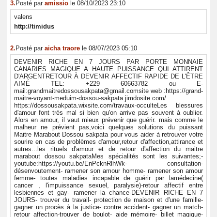
3.
Posté par
amissio
le 08/10/2023 23:10
valens
http://timidus
2.
Posté par
aicha traore
le 08/07/2023 05:10
DEVENIR RICHE EN 7 JOURS PAR PORTE MONNAIE
CANARIES MAGIQUE A HAUTE PUISSANCE QUI ATTIRENT
D'ARGENTRETOUR À DEVENIR AFFECTIF RAPIDE DE L'ÊTRE
AIMÉ TEL: +229 60663782 ou E-
mail:grandmaitredossousakpata@gmail.comsite web :https://grand-
maitre-voyant-meduim-dossou-sakpata.jimdosite.com/
https://dossousakpata.wixsite.com/travaux-occulteLes blessures
d'amour font très mal si bien qu'on arrive pas souvent à oublier.
Alors en amour, il vaut mieux prévenir que guérir. mais comme le
malheur ne prévient pas,voici quelques solutions du puissant
Maitre Marabout Dossou sakpata pour vous aider à retrouver votre
sourire en cas de problèmes d'amour,retour d'affection,attirance et
autres...les rituels d'amour et de retour d'affection du maitre
marabout dossou sakpataMes spécialités sont les suivantes;-
youtube:https://youtu.be/EnPcknRlhWk- consultation-
désenvoutement- ramener son amour homme- ramener son amour
femme- toutes maladies incapable de guérir par lamédecine(
cancer , l'impuissance sexuel, paralysie)-retour affectif entre
lesbiennes et gay- ramener la chance-DEVENIR RICHE EN 7
JOURS- trouver du travail- protection de maison et d'une famille-
gagner un procès à la justice- contre accident- gagner un match-
retour affection-trouver de boulot- aide mémoire- billet magique-