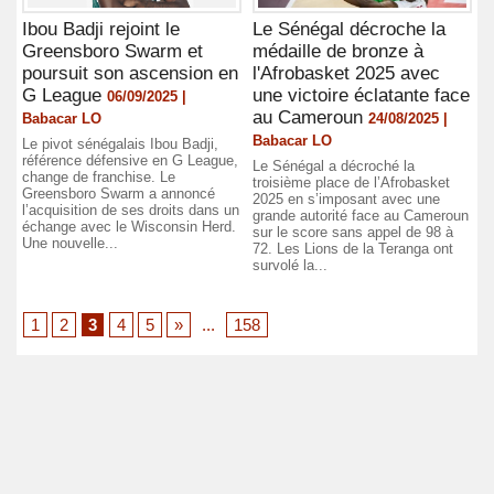
Ibou Badji rejoint le
Le Sénégal décroche la
Greensboro Swarm et
médaille de bronze à
poursuit son ascension en
l'Afrobasket 2025 avec
G League
une victoire éclatante face
06/09/2025 |
au Cameroun
Babacar LO
24/08/2025 |
Babacar LO
Le pivot sénégalais Ibou Badji,
référence défensive en G League,
Le Sénégal a décroché la
change de franchise. Le
troisième place de l’Afrobasket
Greensboro Swarm a annoncé
2025 en s’imposant avec une
l’acquisition de ses droits dans un
grande autorité face au Cameroun
échange avec le Wisconsin Herd.
sur le score sans appel de 98 à
Une nouvelle...
72. Les Lions de la Teranga ont
survolé la...
1
2
3
4
5
»
...
158