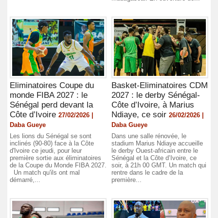
Eliminatoires Coupe du
Basket-Eliminatoires CDM
monde FIBA 2027 : le
2027 : le derby Sénégal-
Sénégal perd devant la
Côte d’Ivoire, à Marius
Côte d’Ivoire
Ndiaye, ce soir
27/02/2026 |
26/02/2026 |
Daba Gueye
Daba Gueye
Les lions du Sénégal se sont
Dans une salle rénovée, le
inclinés (90-80) face à la Côte
stadium Marius Ndiaye accueille
d'Ivoire ce jeudi, pour leur
le derby Ouest-africain entre le
première sortie aux éliminatoires
Sénégal et la Côte d’Ivoire, ce
de la Coupe du Monde FIBA 2027.
soir, à 21h 00 GMT. Un match qui
Un match qu'ils ont mal
rentre dans le cadre de la
démarré,...
première...