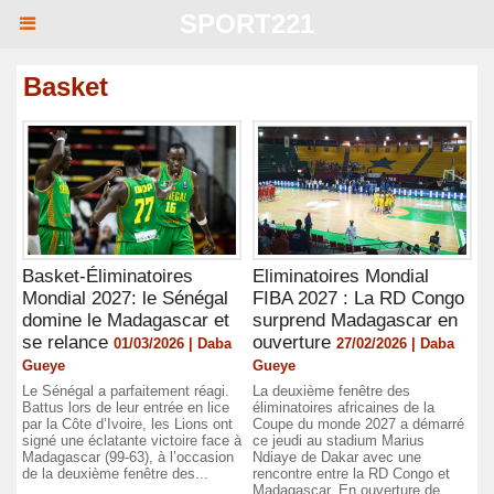
SPORT221
Basket
Basket-Éliminatoires
Eliminatoires Mondial
Mondial 2027: le Sénégal
FIBA 2027 : La RD Congo
domine le Madagascar et
surprend Madagascar en
se relance
ouverture
01/03/2026 | Daba
27/02/2026 | Daba
Gueye
Gueye
Le Sénégal a parfaitement réagi.
La deuxième fenêtre des
Battus lors de leur entrée en lice
éliminatoires africaines de la
par la Côte d’Ivoire, les Lions ont
Coupe du monde 2027 a démarré
signé une éclatante victoire face à
ce jeudi au stadium Marius
Madagascar (99-63), à l’occasion
Ndiaye de Dakar avec une
de la deuxième fenêtre des...
rencontre entre la RD Congo et
Madagascar. En ouverture de...