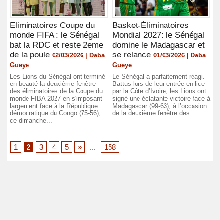
Eliminatoires Coupe du
Basket-Éliminatoires
monde FIFA : le Sénégal
Mondial 2027: le Sénégal
bat la RDC et reste 2eme
domine le Madagascar et
de la poule
se relance
02/03/2026 | Daba
01/03/2026 | Daba
Gueye
Gueye
Les Lions du Sénégal ont terminé
Le Sénégal a parfaitement réagi.
en beauté la deuxième fenêtre
Battus lors de leur entrée en lice
des éliminatoires de la Coupe du
par la Côte d’Ivoire, les Lions ont
monde FIBA 2027 en s'imposant
signé une éclatante victoire face à
largement face à la République
Madagascar (99-63), à l’occasion
démocratique du Congo (75-56),
de la deuxième fenêtre des...
ce dimanche...
1
2
3
4
5
»
...
158