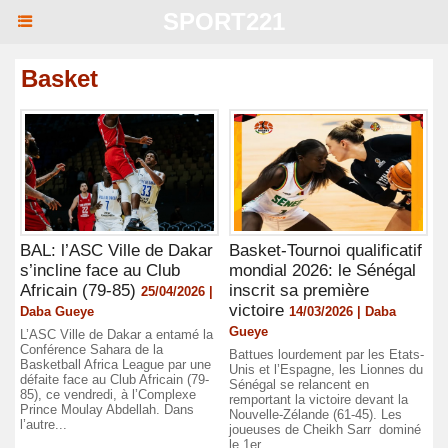
SPORT221
Basket
BAL: l’ASC Ville de Dakar
Basket-Tournoi qualificatif
s’incline face au Club
mondial 2026: le Sénégal
Africain (79-85)
inscrit sa première
25/04/2026 |
victoire
Daba Gueye
14/03/2026 | Daba
Gueye
L’ASC Ville de Dakar a entamé la
Conférence Sahara de la
Battues lourdement par les Etats-
Basketball Africa League par une
Unis et l’Espagne, les Lionnes du
défaite face au Club Africain (79-
Sénégal se relancent en
85), ce vendredi, à l’Complexe
remportant la victoire devant la
Prince Moulay Abdellah. Dans
Nouvelle-Zélande (61-45). Les
l’autre...
joueuses de Cheikh Sarr dominé
le 1er...