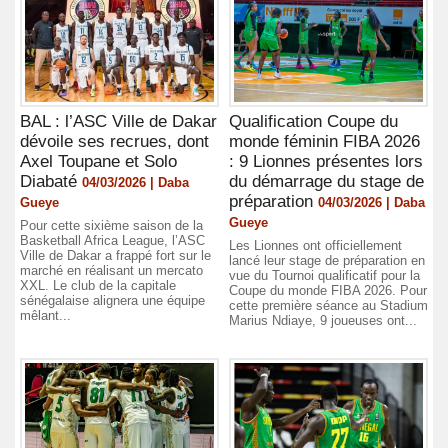
BAL : l’ASC Ville de Dakar
Qualification Coupe du
dévoile ses recrues, dont
monde féminin FIBA 2026
Axel Toupane et Solo
: 9 Lionnes présentes lors
Diabaté
du démarrage du stage de
04/03/2026 | Daba
préparation
Gueye
04/03/2026 | Daba
Gueye
Pour cette sixième saison de la
Basketball Africa League, l’ASC
Les Lionnes ont officiellement
Ville de Dakar a frappé fort sur le
lancé leur stage de préparation en
marché en réalisant un mercato
vue du Tournoi qualificatif pour la
XXL. Le club de la capitale
Coupe du monde FIBA 2026. Pour
sénégalaise alignera une équipe
cette première séance au Stadium
mêlant...
Marius Ndiaye, 9 joueuses ont...