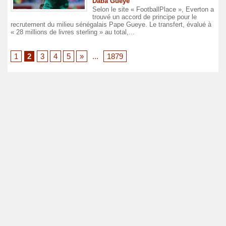
Daba Gueye
Selon le site « FootballPlace », Everton a
trouvé un accord de principe pour le
recrutement du milieu sénégalais Pape Gueye. Le transfert, évalué à
« 28 millions de livres sterling » au total,...
1
2
3
4
5
»
...
1879