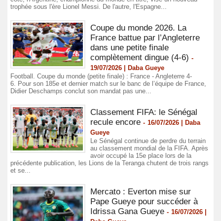
trophée sous l'ère Lionel Messi. De l'autre, l'Espagne...
Coupe du monde 2026. La
France battue par l’Angleterre
dans une petite finale
complètement dingue (4-6)
-
19/07/2026 | Daba Gueye
Football. Coupe du monde (petite finale) : France - Angleterre 4-
6. Pour son 185e et dernier match sur le banc de l’équipe de France,
Didier Deschamps conclut son mandat pas une...
Classement FIFA: le Sénégal
recule encore
-
16/07/2026 | Daba
Gueye
Le Sénégal continue de perdre du terrain
au classement mondial de la FIFA. Après
avoir occupé la 15e place lors de la
précédente publication, les Lions de la Teranga chutent de trois rangs
et se...
Mercato : Everton mise sur
Pape Gueye pour succéder à
Idrissa Gana Gueye
-
16/07/2026 |