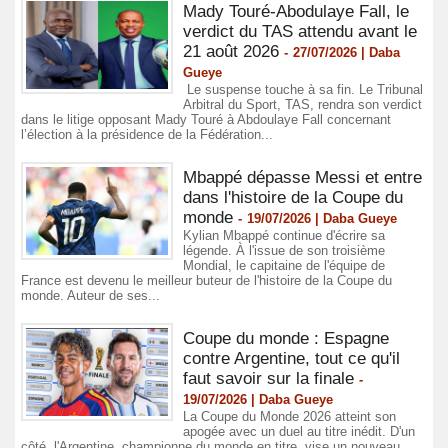
Mady Touré-Abodulaye Fall, le
verdict du TAS attendu avant le
21 août 2026
-
27/07/2026 | Daba
Gueye
Le suspense touche à sa fin. Le Tribunal
Arbitral du Sport, TAS, rendra son verdict
dans le litige opposant Mady Touré à Abdoulaye Fall concernant
l’élection à la présidence de la Fédération...
Mbappé dépasse Messi et entre
dans l'histoire de la Coupe du
monde
-
19/07/2026 | Daba Gueye
Kylian Mbappé continue d'écrire sa
légende. À l'issue de son troisième
Mondial, le capitaine de l'équipe de
France est devenu le meilleur buteur de l'histoire de la Coupe du
monde. Auteur de ses...
Coupe du monde : Espagne
contre Argentine, tout ce qu'il
faut savoir sur la finale
-
19/07/2026 | Daba Gueye
La Coupe du Monde 2026 atteint son
apogée avec un duel au titre inédit. D'un
côté, l'Argentine, championne du monde en titre, vise un nouveau